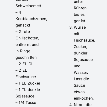
unter
Schweinemett
Rühren,
– 4
bis es
Knoblauchzehen,
gar ist.
gehackt
Würze
– 2 rote
mit
Chilischoten,
Fischsauce,
entkernt und
Zucker,
in Ringe
dunkler
geschnitten
Sojasauce
– 2 EL Öl
und
– 2 EL
Wasser.
Fischsauce
Lass die
– 1 EL Zucker
Sauce
– 1 TL dunkle
etwas
Sojasauce
einkochen.
– 1/4 Tasse
Nimm die