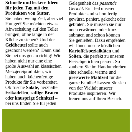
Schnelle und leckere Ideen
Gelegenheit das
passende
für jeden Tag mit den
Gericht
. Ein Teil unserer
Produkten von Sutter.
Produkte sind schon fertig
Sie haben wenig Zeit, aber viel
gewürzt, paniert, gekocht oder
Hunger? Sie möchten etwas
gebraten. Sie müssen sie nur
Abwechslung auf den Teller
noch erwärmen oder kurz
bringen, ohne lange in der
anbraten und schon können
Küche zu stehen? Und der
Sie genießen. Dazu empfehlen
Geldbeutel
sollte auch
wir Ihnen unsere köstlichen
geschont werden? Dann sind
Kartoffelspezialitäten
und
Sie bei uns genau richtig! Wir
Soßen
, die perfekt zu unseren
haben nicht nur eine eine
Fleischgerichten passen. So
große Auswahl an klassischen
zaubern Sie im Handumdrehen
Metzgereiprodukten, wir
eine schnelle, warme und
haben auch küchenfertige
preiswerte Mahlzeit
für die
Produkte für Sie vorbereitet.
ganze Familie! Lassen Sie sich
Ob frische
Salate
, herzhafte
von der Vielfalt unserer
Frikadellen
,
saftige Braten
Produkte inspirieren! Wir
oder
knusprige Schnitzel
–
freuen uns auf Ihren Besuch.
bei uns finden Sie für jeden